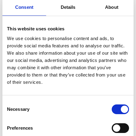
custom ophangsysteem? Meld het bij je aanvraag – maatwerk is
Consent
Details
About
standaard.
Formaten en ophangsystemen
This website uses cookies
We produceren fotopanelen in vrijwel elk formaat – van vierkant tot
panorama. Populaire maten voor wanddecoratie en signage:
We use cookies to personalise content and ads, to
provide social media features and to analyse our traffic.
Vierkant
: 40×40, 60×60, 80×80 cm
We also share information about your use of our site with
Liggend
: 60×40, 90×60, 120×80 cm
our social media, advertising and analytics partners who
Staand
: 40×60, 60×90, 80×120 cm
may combine it with other information that you’ve
Kies een montageoplossing die past bij jouw interieur en
ondergrond:
provided to them or that they’ve collected from your use
of their services.
Blind ophangframe
: Onzichtbaar en strak – creëert een
zwevend effect.
Ophangstrip of profiel
: Snel en recht uit te lijnen, ideaal bij
Consent
meerdere panelen.
Necessary
Afstandhouders
: Zichtbare RVS afstandsbusjes voor een
Selection
industriële look.
Boorgaten op maat
: Handig voor schroefmontage of
Preferences
presentatiepanelen.