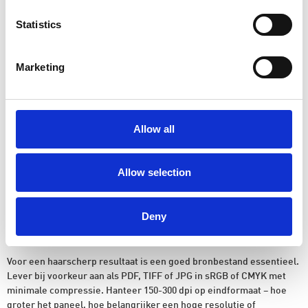
Toepassingen
Statistics
Woonkamer en hal
: Breng foto’s tot leven als eyecatcher in
mat of glans.
Kantoor en vergaderruimte
: Professionele uitstraling,
Marketing
inclusief branding of campagnebeelden.
Retail en horeca
: Slijtvaste panelen die opvallen en
eenvoudig te reinigen.
Beurs en events
: Lichtgewicht presentaties met snelle
Allow all
montage en nette afwerking. Voor grotere presentaties
bekijk ook
beurs- en expositiewanden
.
Ook serieproducties en meerdere panelen in een grid zijn mogelijk
Allow selection
voor een galerij- of wayfinding effect.
Wil je in plaats van een paneel een volledige muur voorzien van
beeld? Kies voor
fotobehang op maat
.
Deny
Bestandskwaliteit en aanleveren
Voor een haarscherp resultaat is een goed bronbestand essentieel.
Lever bij voorkeur aan als PDF, TIFF of JPG in sRGB of CMYK met
minimale compressie. Hanteer 150-300 dpi op eindformaat – hoe
groter het paneel, hoe belangrijker een hoge resolutie of