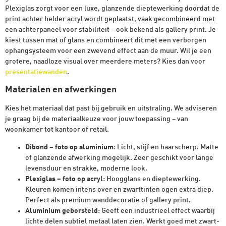
Plexiglas zorgt voor een luxe, glanzende dieptewerking doordat de
print achter helder acryl wordt geplaatst, vaak gecombineerd met
een achterpaneel voor stabiliteit – ook bekend als gallery print. Je
kiest tussen mat of glans en combineert dit met een verborgen
ophangsysteem voor een zwevend effect aan de muur. Wil je een
grotere, naadloze visual over meerdere meters? Kies dan voor
presentatiewanden
.
Materialen en afwerkingen
Kies het materiaal dat past bij gebruik en uitstraling. We adviseren
je graag bij de materiaalkeuze voor jouw toepassing – van
woonkamer tot kantoor of retail.
Dibond – foto op aluminium
: Licht, stijf en haarscherp. Matte
of glanzende afwerking mogelijk. Zeer geschikt voor lange
levensduur en strakke, moderne look.
Plexiglas – foto op acryl
: Hoogglans en dieptewerking.
Kleuren komen intens over en zwarttinten ogen extra diep.
Perfect als premium wanddecoratie of gallery print.
Aluminium geborsteld
: Geeft een industrieel effect waarbij
lichte delen subtiel metaal laten zien. Werkt goed met zwart-