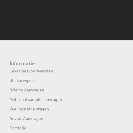
Informatie
Leveringsvoorwaarden
Stickerwijzer
Offerte Aanvragen
Materiaal sample aanvragen
Veel gestelde vragen
Advies Aanvragen
Portfolio