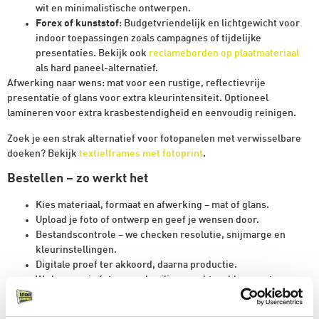
wit en minimalistische ontwerpen.
Forex of kunststof
: Budgetvriendelijk en lichtgewicht voor
indoor toepassingen zoals campagnes of tijdelijke
presentaties. Bekijk ook
reclameborden op plaatmateriaal
als hard paneel-alternatief.
Afwerking naar wens: mat voor een rustige, reflectievrije
presentatie of glans voor extra kleurintensiteit. Optioneel
lamineren voor extra krasbestendigheid en eenvoudig reinigen.
Zoek je een strak alternatief voor fotopanelen met verwisselbare
doeken? Bekijk
textielframes met fotoprint
.
Bestellen – zo werkt het
Kies materiaal, formaat en afwerking – mat of glans.
Upload je foto of ontwerp en geef je wensen door.
Bestandscontrole – we checken resolutie, snijmarge en
kleurinstellingen.
Digitale proef ter akkoord, daarna productie.
We leveren je fotopaneel veilig verpakt en klaar om te
monteren.
Heb je speciale wensen, zoals contourfrezen, boorgaten of een