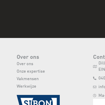
Over ons
Cont
Dil
Over ons
EI
Onze expertise
040
Vakmensen
Werkwijze
inf
Ma-