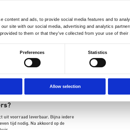
e content and ads, to provide social media features and to analy
 our site with our social media, advertising and analytics partn
 provided to them or that they’ve collected from your use of their
Preferences
Statistics
en prijzen op de website. De prijs wordt
 toch benieuwd naar de kosten van een
Allow selection
ragen
. Onze salesspecialisten berekenen
.
ers?
ct uit voorraad leverbaar. Bijna iedere
even tijd nodig. Na akkoord op de