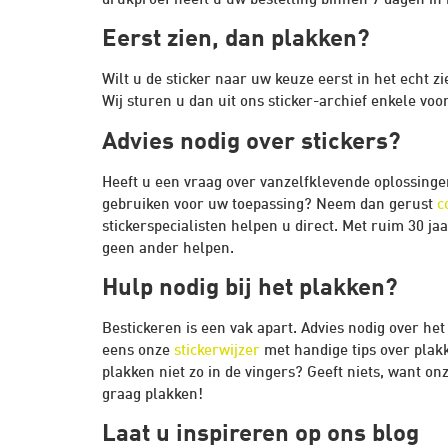
drukproef heeft u uw bestelling binnen 7 dagen in 
Eerst zien, dan plakken?
Wilt u de sticker naar uw keuze eerst in het echt z
Wij sturen u dan uit ons sticker-archief enkele voo
Advies nodig over stickers?
Heeft u een vraag over vanzelfklevende oplossingen
gebruiken voor uw toepassing? Neem dan gerust
c
stickerspecialisten helpen u direct. Met ruim 30 jaa
geen ander helpen.
Hulp nodig bij het plakken?
Bestickeren is een vak apart. Advies nodig over het
eens onze
stickerwijzer
met handige tips over plakk
plakken niet zo in de vingers? Geeft niets, want o
graag plakken!
Laat u inspireren op ons blog