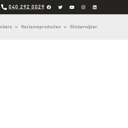
040 292 0029
ickers
Reclameproducten
Stickerwijzer