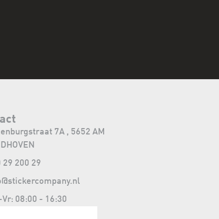
act
lenburgstraat 7A , 5652 AM
NDHOVEN
 29 200 29
o@stickercompany.nl
Vr: 08:00 - 16:30