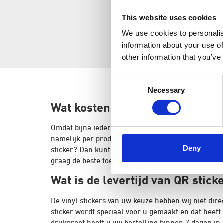
This website uses cookies
We use cookies to personalis
information about your use of
other information that you’ve
Consent
Necessary
Selection
Wat kosten QR stickers?
Omdat bijna iedere sticker maatwerk is, staan er ge
namelijk per product bekeken en berekend. Bent u
Deny
sticker? Dan kunt u een
vrijblijvende offerte aanv
graag de beste toepassing en scherpste prijs voor u
Wat is de levertijd van QR stick
De vinyl stickers van uw keuze hebben wij niet dire
sticker wordt speciaal voor u gemaakt en dat heeft 