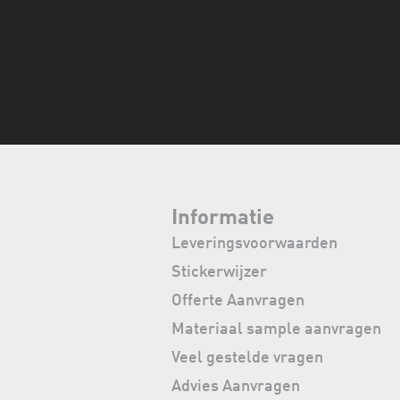
Informatie
Leveringsvoorwaarden
Stickerwijzer
Offerte Aanvragen
Materiaal sample aanvragen
Veel gestelde vragen
Advies Aanvragen