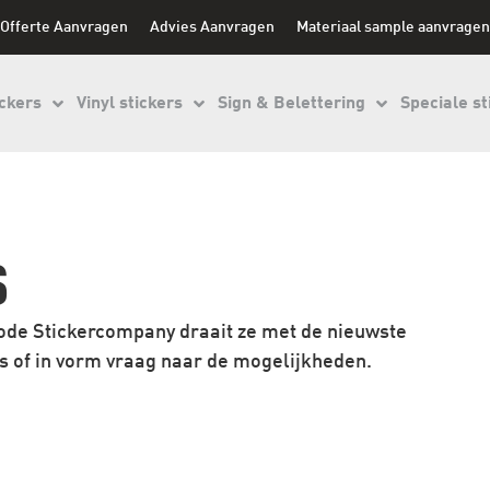
Offerte Aanvragen
Advies Aanvragen
Materiaal sample aanvragen
ckers
Vinyl stickers
Sign & Belettering
Speciale st
S
ode Stickercompany draait ze met de nieuwste
los of in vorm vraag naar de mogelijkheden.