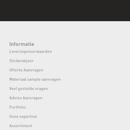
Informatie
Leveringsvoorwaarden
Stickerwijzer
Offerte Aanvragen
Materiaal sample aanvragen
Veel gestelde vragen
Advies Aanvragen
Portfolio
Onze expertise
Assortiment