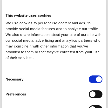
This website uses cookies
We use cookies to personalise content and ads, to
Je plakkende oplossing gevonden?
provide social media features and to analyse our traffic.
Vraag dan een snelle offerte aan!
We also share information about your use of our site with
our social media, advertising and analytics partners who
Snelle offerte
may combine it with other information that you’ve
provided to them or that they’ve collected from your use
of their services.
Consent
Necessary
Selection
Een beller is sneller!
Preferences
Neem gerust contact op.
Contact