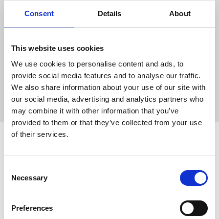
Consent
Details
About
This website uses cookies
We use cookies to personalise content and ads, to
provide social media features and to analyse our traffic.
We also share information about your use of our site with
our social media, advertising and analytics partners who
may combine it with other information that you’ve
provided to them or that they’ve collected from your use
of their services.
Wat kost interieurfolie?
Consent
Necessary
Omdat bijna iedere sticker maatwerk is, staan er geen prijzen op de
Selection
website. De prijs wordt namelijk per product bekeken en berekend.
Bent u toch benieuwd naar de kosten van een sticker? Dan kunt u
Preferences
een
vrijblijvende offerte aanvragen
. Onze salesspecialisten