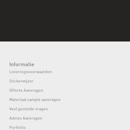
Informatie
Leveringsvoorwaarden
Stickerwijzer
Offerte Aanvragen
Materiaal sample aanvragen
Veel gestelde vragen
Advies Aanvragen
Portfolio