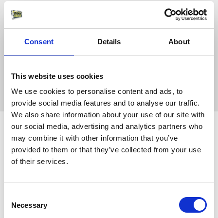
Consent
Details
About
This website uses cookies
We use cookies to personalise content and ads, to
provide social media features and to analyse our traffic.
We also share information about your use of our site with
our social media, advertising and analytics partners who
may combine it with other information that you’ve
Verschillende toepassingen van krasstickers
provided to them or that they’ve collected from your use
of their services.
Krasstickers zijn goed in te zetten voor een reclamemailing met
een bijzondere actie of kortingscode. Maar ook voor kaslootjes,
cadeaubonnen, geheime boodschappen of zelfs geboortekaartjes
Consent
leent een krassticker zich perfect.
Necessary
Selection
Wat kosten krasstickers?