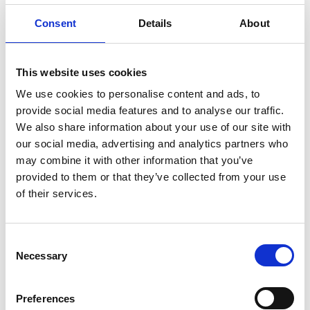
Consent
Details
About
Je plakkende oplossing gevonden?
Vraag dan een snelle offerte aan!
This website uses cookies
We use cookies to personalise content and ads, to
Snelle offerte
provide social media features and to analyse our traffic.
We also share information about your use of our site with
our social media, advertising and analytics partners who
may combine it with other information that you’ve
provided to them or that they’ve collected from your use
of their services.
Een beller is sneller!
Consent
Neem gerust contact op.
Necessary
Selection
Contact
Preferences