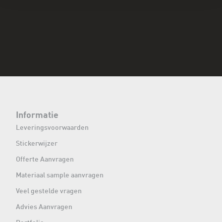
Informatie
Leveringsvoorwaarden
Stickerwijzer
Offerte Aanvragen
Materiaal sample aanvragen
Veel gestelde vragen
Advies Aanvragen