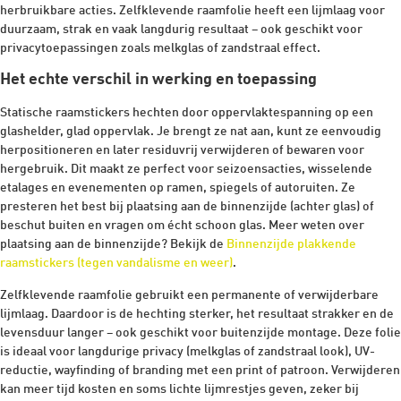
herbruikbare acties. Zelfklevende raamfolie heeft een lijmlaag voor
duurzaam, strak en vaak langdurig resultaat – ook geschikt voor
privacytoepassingen zoals melkglas of zandstraal effect.
Het echte verschil in werking en toepassing
Statische raamstickers hechten door oppervlaktespanning op een
glashelder, glad oppervlak. Je brengt ze nat aan, kunt ze eenvoudig
herpositioneren en later residuvrij verwijderen of bewaren voor
hergebruik. Dit maakt ze perfect voor seizoensacties, wisselende
etalages en evenementen op ramen, spiegels of autoruiten. Ze
presteren het best bij plaatsing aan de binnenzijde (achter glas) of
beschut buiten en vragen om écht schoon glas. Meer weten over
plaatsing aan de binnenzijde? Bekijk de
Binnenzijde plakkende
raamstickers (tegen vandalisme en weer)
.
Zelfklevende raamfolie gebruikt een permanente of verwijderbare
lijmlaag. Daardoor is de hechting sterker, het resultaat strakker en de
levensduur langer – ook geschikt voor buitenzijde montage. Deze folie
is ideaal voor langdurige privacy (melkglas of zandstraal look), UV-
reductie, wayfinding of branding met een print of patroon. Verwijderen
kan meer tijd kosten en soms lichte lijmrestjes geven, zeker bij