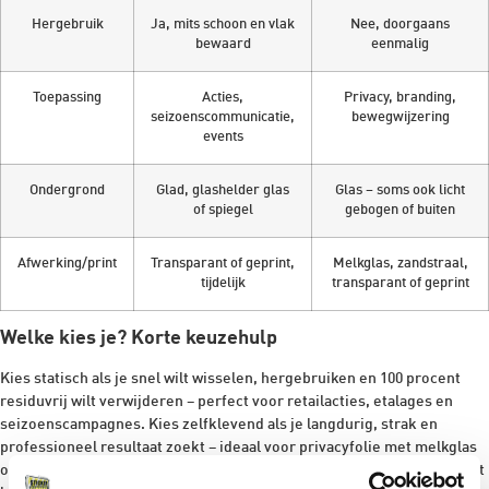
Hergebruik
Ja, mits schoon en vlak
Nee, doorgaans
bewaard
eenmalig
Toepassing
Acties,
Privacy, branding,
seizoenscommunicatie,
bewegwijzering
events
Ondergrond
Glad, glashelder glas
Glas – soms ook licht
of spiegel
gebogen of buiten
Afwerking/print
Transparant of geprint,
Melkglas, zandstraal,
tijdelijk
transparant of geprint
Welke kies je? Korte keuzehulp
Kies statisch als je snel wilt wisselen, hergebruiken en 100 procent
residuvrij wilt verwijderen – perfect voor retailacties, etalages en
seizoenscampagnes. Kies zelfklevend als je langdurig, strak en
professioneel resultaat zoekt – ideaal voor privacyfolie met melkglas
of zandstraal effect, buitenbestendige signing en maatwerkprints met