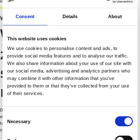
logo of patroon. Nog twijfels? Gebruik de keuzehulp:
Welke
raamsticker heb ik nodig? (Stickerwijzer)
Consent
Details
About
Veelgestelde vragen
Wat is beter,
This website uses cookies
We use cookies to personalise content and ads, to
zelfklevende of
provide social media features and to analyse our traffic.
We also share information about your use of our site with
statische
our social media, advertising and analytics partners who
may combine it with other information that you’ve
provided to them or that they’ve collected from your use
raamfolie?
of their services.
Dat hangt af van je doel. Statisch is beter voor tijdelijke acties, snelle
Consent
montage en hergebruik. Zelfklevend is beter voor langdurige
Necessary
Selection
toepassingen, strakke afwerking en buitengebruik. Twijfel je? Vraag
samples aan en test op jouw raam.