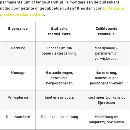
permanente lijm of lange standtijd. Is montage aan de buitenkant
nodig door getinte of gedubbelde ruiten? Kies dan voor
Buitenzijde
plakkende raamstickers
.
Eigenschap
Statische
Zelfklevende
raamstickers
raamfolie
Hechting
Zonder lijm, via
Met lijmlaag –
oppervlaktespanning
permanent of
verwijderbaar
Montage
Nat aanbrengen,
Nat of droog,
eenvoudig
nauwkeuriger
herpositioneren
positioneren vereist
Verwijderen
Snel en residuvrij
Kost meer tijd, kans op
lijmresten
Duurzaamheid
Tijdelijk tot middellang
Middellang tot
langdurig, ook buiten